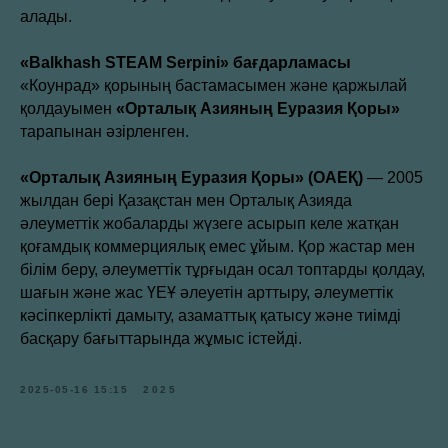
алады.
«Balkhash STEAM Serpini» бағдарламасы
«Коунрад» қорының бастамасымен және қаржылай
қолдауымен
«Орталық Азияның Еуразия Қоры»
тарапынан әзірленген.
«Орталық Азияның Еуразия Қоры» (ОАЕҚ)
— 2005
жылдан бері Қазақстан мен Орталық Азияда
әлеуметтік жобаларды жүзеге асырып келе жатқан
қоғамдық коммерциялық емес ұйым. Қор жастар мен
білім беру, әлеуметтік тұрғыдан осал топтарды қолдау,
шағын және жас ҮЕҰ әлеуетін арттыру, әлеуметтік
кәсіпкерлікті дамыту, азаматтық қатысу және тиімді
басқару бағыттарында жұмыс істейді.
2025-05-16 15:15
2025