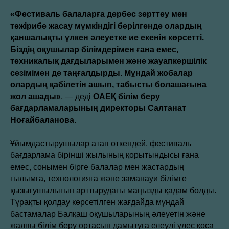
«Фестиваль балаларға дербес зерттеу мен
тәжірибе жасау мүмкіндігі берілгенде олардың
қаншалықты үлкен әлеуетке ие екенін көрсетті.
Біздің оқушылар білімдерімен ғана емес,
техникалық дағдыларымен және жауапкершілік
сезімімен де таңғалдырды. Мұндай жобалар
олардың қабілетін ашып, табысты болашағына
жол ашады»
, — деді
ОАЕҚ білім беру
бағдарламаларының директоры Салтанат
Ноғайбаланова
.
Ұйымдастырушылар атап өткендей, фестиваль
бағдарлама бірінші жылының қорытындысы ғана
емес, сонымен бірге балалар мен жастардың
ғылымға, технологияға және заманауи білімге
қызығушылығын арттырудағы маңызды қадам болды.
Тұрақты қолдау көрсетілген жағдайда мұндай
бастамалар Балқаш оқушыларының әлеуетін және
жалпы білім беру ортасын дамытуға елеулі үлес қоса