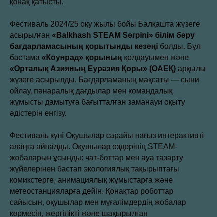
қонақ қатысты.
Фестиваль 2024/25 оқу жылы бойы Балқашта жүзеге
асырылған
«Balkhash STEAM Serpini» білім беру
бағдарламасының қорытынды кезеңі
болды. Бұл
бастама
«Коунрад» қорының
қолдауымен және
«Орталық Азияның Еуразия Қоры» (ОАЕҚ)
арқылы
жүзеге асырылды. Бағдарламаның мақсаты — сыни
ойлау, пәнаралық дағдылар мен командалық
жұмысты дамытуға бағытталған заманауи оқыту
әдістерін енгізу.
Фестиваль күні Оқушылар сарайы нағыз интерактивті
алаңға айналды. Оқушылар өздерінің STEAM-
жобаларын ұсынды: чат-боттар мен ауа тазарту
жүйелерінен бастап экологиялық тақырыптағы
комикстерге, анимациялық жұмыстарға және
метеостанцияларға дейін. Қонақтар роботтар
сайысын, оқушылар мен мұғалімдердің жобалар
көрмесін, жергілікті және шақырылған