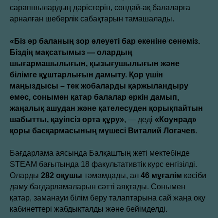
сарапшылардың дәрістерін, сондай-ақ балаларға
арналған шеберлік сабақтарын тамашалады.
«Біз әр баланың зор әлеуеті бар екеніне сенеміз.
Біздің мақсатымыз — олардың
шығармашылығын, қызығушылығын және
білімге құштарлығын дамыту. Қор үшін
маңыздысы – тек жобаларды қаржыландыру
емес, сонымен қатар балалар еркін дамып,
жаңалық ашудан және қателесуден қорықпайтын
шабытты, қауіпсіз орта құру»
, — деді
«Коунрад»
қоры басқармасының мүшесі Виталий Логачев
.
Бағдарлама аясында Балқаштың жеті мектебінде
STEAM бағытында 18 факультативтік курс енгізілді.
Оларды
282 оқушы
тәмамдады, ал
46 мұғалім
кәсіби
даму бағдарламаларын сәтті аяқтады. Сонымен
қатар, заманауи білім беру талаптарына сай жаңа оқу
кабинеттері жабдықталды және бейімделді.