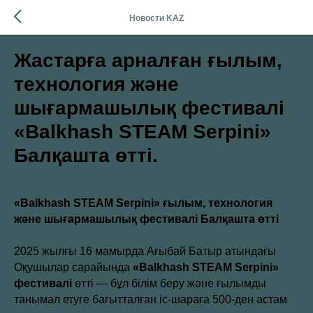
Новости KAZ
Жастарға арналған ғылым,
технология және
шығармашылық фестивалі
«Balkhash STEAM Serpini»
Балқашта өтті.
«Balkhash STEAM Serpini» ғылым, технология
және шығармашылық фестивалі Балқашта өтті
2025 жылғы 16 мамырда Ағыбай Батыр атындағы
Оқушылар сарайында
«Balkhash STEAM Serpini»
фестивалі
өтті — бұл білім беру және ғылымды
танымал етуге бағытталған іс-шараға 500-ден астам